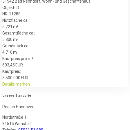
31542 Bad Nenndorf, Wohn- und Geschäftshaus
Objekt-ID:
NR-11288
Nutzfläche ca.:
5.721 m²
Gesamtfläche ca.:
5.800 m²
Grund­stück ca.:
4.710 m²
Kaufpreis pro m²:
603,45 EUR
Kaufpreis:
3.500.000 EUR
Details
merken
Unsere Standorte
Region Hannover
Nordstraße 1
31515 Wunstorf