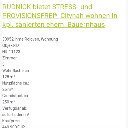
RUDNICK bietet STRESS- und
PROVISIONSFREI*: Citynah wohnen in
kpl. sanierten ehem. Bauernhaus
30952 Ihme Roloven, Wohnung
Objekt-ID:
NR-11123
Zimmer:
5
Wohnfläche ca.:
128 m²
Nutzfläche ca.:
26 m²
Grund­stück ca.:
250 m²
Verfügbar ab:
sofort oder n.V.
Kaufpreis:
449.900 EUR