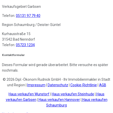
Verkaufsgebiet Garbsen
Telefon:
05131 97 79 40
Region Schaumburg / Deister-Süntel
Kurhausstraße 15
31542 Bad Nenndorf
Telefon:
05723 1234
Kontaktformular
Dieses Formular wird gerade überarbeitet. Bitte versuche es später
nochmals.
© 2026 Dipl.-Ökonom Rudnick GmbH - Ihr Immobilienmakler in Stadt
und Region |
Impressum
|
Datenschutz
|
Cookie-Richtlinie
|
AGB
Haus verkaufen Wunstorf
|
Haus verkaufen Steinhude
|
Haus
verkaufen Garbsen
|
Haus verkaufen Hannover
|
Haus verkaufen
Schaumburg